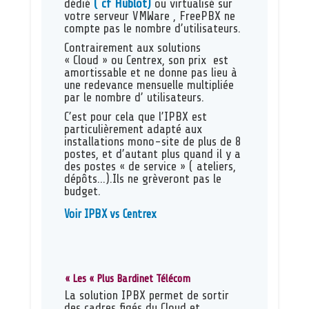
dédié
( cf Hublot)
ou virtualisé sur
votre serveur VMWare , FreePBX ne
compte pas le nombre d’utilisateurs.
Contrairement aux solutions
« Cloud » ou Centrex, son prix est
amortissable et ne donne pas lieu à
une redevance mensuelle multipliée
par le nombre d’ utilisateurs.
C’est pour cela que l’IPBX est
particulièrement adapté aux
installations mono-site de plus de 8
postes, et d’autant plus quand il y a
des postes « de service » ( ateliers,
dépôts…).Ils ne grèveront pas le
budget.
Voir IPBX vs Centrex
« Les « Plus Bardinet Télécom
La solution IPBX permet de sortir
des cadres figés du Cloud et