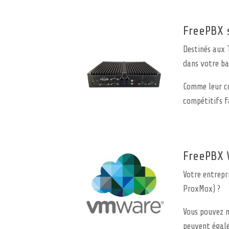
FreePBX 
Destinés aux 
dans votre ba
Comme leur co
compétitifs f
FreePBX V
Votre entrepr
ProxMox) ?
Vous pouvez m
peuvent égale