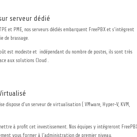
sur serveur dédié
TPE et PME, nos serveurs dédiés embarquent FreePBX et s’intègrent
ie de brassage.
ût est modeste et indépendant du nombre de postes, ils sont très
ace aux solutions Cloud .
irtualisé
ise dispose d’un serveur de virtualisation ( VMware, Hyper-V, KVM,
ettre à profit cet investissement. Nos équipes y intégreront FreePB
ment vous former à l’administration de premier niveau.