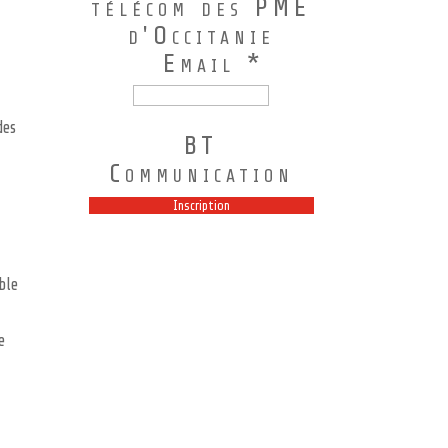
télécom des PME
d'Occitanie
Email *
des
BT
Communication
ble
e