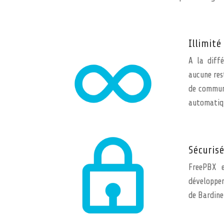
Illimité
A la diffé
aucune rest
de communi
automatiq
Sécurisé
FreePBX e
développem
de Bardinet